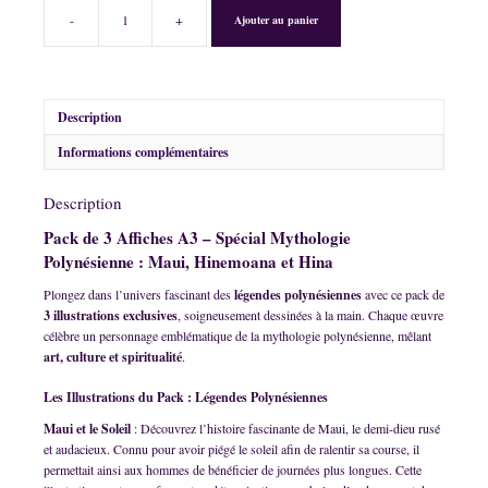
-
+
Ajouter au panier
quantité
de
Pack
3
Affiches
Description
A3
Informations complémentaires
-
Mythologie
Polynésienne
Description
-
Pack de 3 Affiches A3 – Spécial Mythologie
Maui
-
Polynésienne : Maui, Hinemoana et Hina
Hinemoana
Plongez dans l’univers fascinant des
légendes polynésiennes
avec ce pack de
-
3 illustrations exclusives
, soigneusement dessinées à la main. Chaque œuvre
Hina
célèbre un personnage emblématique de la mythologie polynésienne, mêlant
art, culture et spiritualité
.
Les Illustrations du Pack : Légendes Polynésiennes
Maui et le Soleil
: Découvrez l’histoire fascinante de Maui, le demi-dieu rusé
et audacieux. Connu pour avoir piégé le soleil afin de ralentir sa course, il
permettait ainsi aux hommes de bénéficier de journées plus longues. Cette