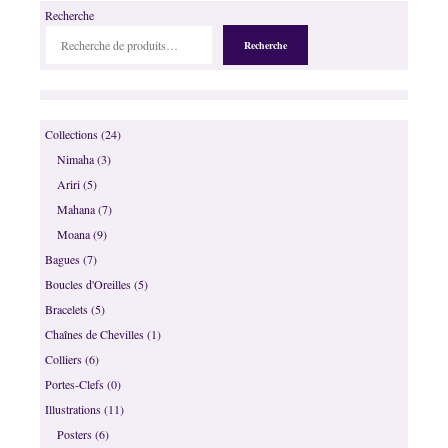
Recherche
Recherche
24
Collections
24
produits
3
Nimaha
3
produits
5
Ariri
5
produits
7
Mahana
7
produits
9
Moana
9
produits
7
Bagues
7
produits
5
Boucles d'Oreilles
5
produits
5
Bracelets
5
produits
1
Chaînes de Chevilles
1
produit
6
Colliers
6
produits
0
Portes-Clefs
0
produit
11
Illustrations
11
produits
6
Posters
6