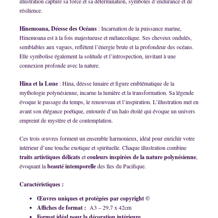
illustration capture sa force et sa détermination, symboles d’endurance et de
résilience.
Hinemoana, Déesse des Océans
: Incarnation de la puissance marine,
Hinemoana est à la fois majestueuse et mélancolique. Ses cheveux ondulés,
semblables aux vagues, reflètent l’énergie brute et la profondeur des océans.
Elle symbolise également la solitude et l’introspection, invitant à une
connexion profonde avec la nature.
Hina et la Lune
: Hina, déesse lunaire et figure emblématique de la
mythologie polynésienne, incarne la lumière et la transformation. Sa légende
évoque le passage du temps, le renouveau et l’inspiration. L’illustration met en
avant son élégance poétique, entourée d’un halo étoilé qui évoque un univers
empreint de mystère et de contemplation.
Ces trois œuvres forment un ensemble harmonieux, idéal pour enrichir votre
intérieur d’une touche exotique et spirituelle. Chaque illustration combine
traits artistiques délicats
et
couleurs inspirées de la nature polynésienne
,
évoquant la
beauté intemporelle
des îles du Pacifique.
Caractéristiques :
Œuvres uniques et protégées par copyright ©
Affiches de format :
A3 – 29,7 x 42cm
Format idéal pour la décoration intérieure