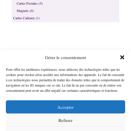
produits
5
Cartes Postales
5
produits
0
Magnets
0
produit
1
Cartes Cadeaux
1
produit
Informations
Menu
Gérer le consentement
Poe Ora Création
Boutique
Pour offrir les meilleures expériences, nous utilisons des technologies telles que les
Mentions légales
Loana Del Rabal -
cookies pour stocker et/ou accéder aux informations des appareils. Le fait de consentir
CGV
EI
à ces technologies nous permettra de traiter des données telles que le comportement de
Blog
Toulouse 31000
navigation ou les ID uniques sur ce site. Le fait de ne pas consentir ou de retirer son
FAQ
Email :
consentement peut avoir un effet négatif sur certaines caractéristiques et fonctions.
info@poeora.com
Siret : 922 561 832
Accepter
000 10
Refuser