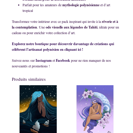
Parfait pour les amateurs de
mythologie polynésienne
et d’art
tropical
Transformez votre intérieur avec ce pack inspirant qui invite à la
rêverie et à
la contemplation
. Une
ode visuelle aux légendes de Tahiti
, idéale pour un
cadeau ou pour enrichir votre collection d’art.
Explorez notre boutique pour découvrir davantage de créations qui
célèbrent l’artisanat polynésien en cliquant ici !
Suivez-nous sur
Instagram
et
Facebook
pour ne rien manquer de nos
nouveautés et promotions !
Produits similaires
Ce
Ce
produit
produit
a
a
plusieurs
plusieurs
variations.
variations.
Les
Les
options
options
peuvent
peuvent
être
être