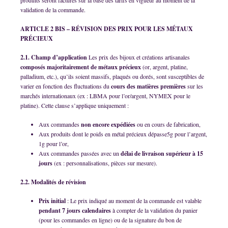
produits seront facturés sur la base des tarifs en vigueur au moment de la
validation de la commande.
ARTICLE 2 BIS – RÉVISION DES PRIX POUR LES MÉTAUX
PRÉCIEUX
2.1. Champ d’application
Les prix des bijoux et créations artisanales
composés majoritairement de métaux précieux
(or, argent, platine,
palladium, etc.), qu’ils soient massifs, plaqués ou dorés, sont susceptibles de
varier en fonction des fluctuations du
cours des matières premières
sur les
marchés internationaux (ex : LBMA pour l’or/argent, NYMEX pour le
platine). Cette clause s’applique uniquement :
Aux commandes
non encore expédiées
ou en cours de fabrication,
Aux produits dont le poids en métal précieux dépasse5g pour l’argent,
1g pour l’or,
Aux commandes passées avec un
délai de livraison supérieur à 15
jours
(ex : personnalisations, pièces sur mesure).
2.2. Modalités de révision
Prix initial
: Le prix indiqué au moment de la commande est valable
pendant 7 jours calendaires
à compter de la validation du panier
(pour les commandes en ligne) ou de la signature du bon de