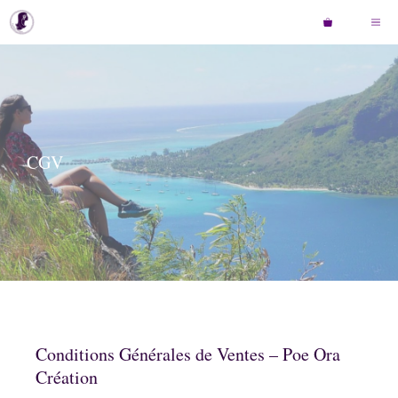
Aller
Men
au
contenu
CGV
Conditions Générales de Ventes – Poe Ora
Création