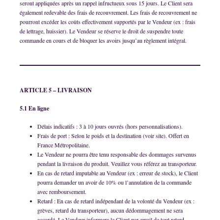
seront appliquées après un rappel infructueux sous 15 jours. Le Client sera
également redevable des frais de recouvrement. Les frais de recouvrement ne
pourront excéder les coûts effectivement supportés par le Vendeur (ex : frais
de lettrage, huissier). Le Vendeur se réserve le droit de suspendre toute
commande en cours et de bloquer les avoirs jusqu’au règlement intégral.
ARTICLE 5 – LIVRAISON
5.1 En ligne
Délais indicatifs : 3 à 10 jours ouvrés (hors personnalisations).
Frais de port : Selon le poids et la destination (voir site). Offert en
France Métropolitaine.
Le Vendeur ne pourra être tenu responsable des dommages survenus
pendant la livraison du produit. Veuillez vous référez au transporteur.
En cas de retard imputable au Vendeur (ex : erreur de stock), le Client
pourra demander un avoir de 10% ou l’annulation de la commande
avec remboursement.
Retard : En cas de retard indépendant de la volonté du Vendeur (ex :
grèves, retard du transporteur), aucun dédommagement ne sera
accordé. Le Vendeur informera le Client par email de tout retard