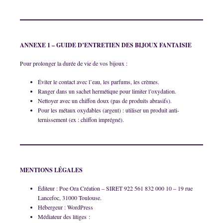
ANNEXE 1 – GUIDE D’ENTRETIEN DES BIJOUX FANTAISIE
Pour prolonger la durée de vie de vos bijoux :
Éviter le contact avec l’eau, les parfums, les crèmes.
Ranger dans un sachet hermétique pour limiter l’oxydation.
Nettoyer avec un chiffon doux (pas de produits abrasifs).
Pour les métaux oxydables (argent) : utiliser un produit anti-
ternissement (ex : chiffon imprégné).
MENTIONS LÉGALES
Éditeur : Poe Ora Création – SIRET 922 561 832 000 10 – 19 rue
Lancefoc, 31000 Toulouse.
Hébergeur : WordPress
Médiateur des litiges :