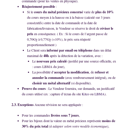
commande (pour les ventes en physique).
Réajustement possible
:
Si le
cours du métal précieux concerné
varie de
plus de 10%
du cours moyen à la hausse ou à la baisse (calculé sur 3 jours
consécutifs) entre la date de commande et la date de
fabrication/livraison, le Vendeur se réserve le droit de
réviser le
prix
en conséquence. ( Ex : Si le cours de l’argent passe de
0,70€/g à 0,77€/g (+10%), le prix sera réajusté
proportionnellement )
Le Client sera
informé par email ou téléphone
dans un délai
maximal de
48h
après la détection de la variation, avec :
Le
nouveau prix calculé
(justifié par une source officielle, ex
: cours LBMA du jour),
La possibilité d’
accepter la modification
, de
refuser et
annuler la commande
(avec remboursement intégral), ou de
choisir un métal alternatif
(si disponible).
Preuve du cours
: Le Vendeur fournira, sur demande, un justificatif
du cours utilisé (ex : capture d’écran du site
Kitco
ou
LBMA
).
2.3. Exceptions
Aucune révision ne sera appliquée :
Pour les commandes
livrées sous 7 jours
,
Pour les bijoux dont la valeur en métal précieux représente
moins de
30% du prix total
(à adapter selon votre modèle économique)
,