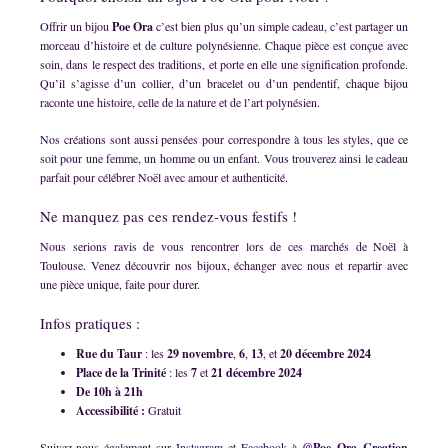
Offrir un bijou
Poe Ora
c’est bien plus qu’un simple cadeau, c’est partager un
morceau d’histoire et de culture polynésienne. Chaque pièce est conçue avec
soin, dans le respect des traditions, et porte en elle une signification profonde.
Qu’il s’agisse d’un collier, d’un bracelet ou d’un pendentif, chaque bijou
raconte une histoire, celle de la nature et de l’art polynésien.
Nos créations sont aussi pensées pour correspondre à tous les styles, que ce
soit pour une femme, un homme ou un enfant. Vous trouverez ainsi le cadeau
parfait pour célébrer Noël avec amour et authenticité.
Ne manquez pas ces rendez-vous festifs !
Nous serions ravis de vous rencontrer lors de ces marchés de Noël à
Toulouse. Venez découvrir nos bijoux, échanger avec nous et repartir avec
une pièce unique, faite pour durer.
Infos pratiques :
Rue du Taur
: les
29 novembre
,
6
,
13
, et
20 décembre 2024
Place de la Trinité
: les
7
et
21 décembre 2024
De 10h à 21h
Accessibilité :
Gratuit
Suivez-nous également sur
Instagram
et
Facebook à
@Poe_Ora_Creation