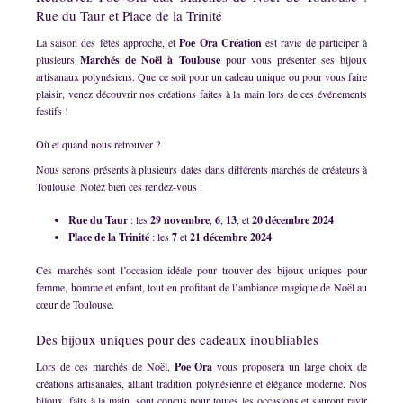
Rue du Taur et Place de la Trinité
La saison des fêtes approche, et
Poe Ora Création
est ravie de participer à
plusieurs
Marchés de Noël à Toulouse
pour vous présenter ses bijoux
artisanaux polynésiens. Que ce soit pour un cadeau unique ou pour vous faire
plaisir, venez découvrir nos créations faites à la main lors de ces événements
festifs !
Où et quand nous retrouver ?
Nous serons présents à plusieurs dates dans différents marchés de créateurs à
Toulouse. Notez bien ces rendez-vous :
Rue du Taur
: les
29 novembre
,
6
,
13
, et
20 décembre 2024
Place de la Trinité
: les
7
et
21 décembre 2024
Ces marchés sont l’occasion idéale pour trouver des bijoux uniques pour
femme, homme et enfant, tout en profitant de l’ambiance magique de Noël au
cœur de Toulouse.
Des bijoux uniques pour des cadeaux inoubliables
Lors de ces marchés de Noël,
Poe Ora
vous proposera un large choix de
créations artisanales, alliant tradition polynésienne et élégance moderne. Nos
bijoux, faits à la main, sont conçus pour toutes les occasions et sauront ravir