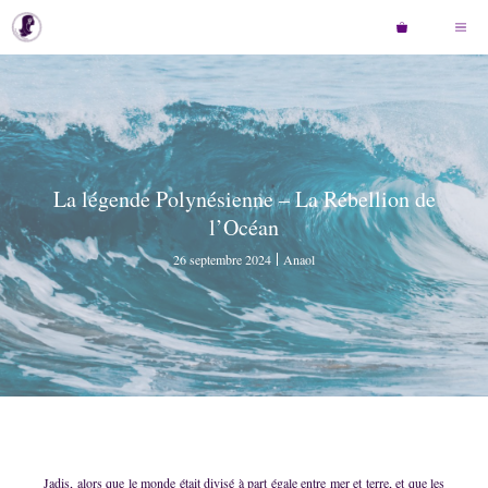
Aller
Men
au
contenu
La légende Polynésienne – La Rébellion de
l’Océan
26 septembre 2024
Anaol
Jadis, alors que le monde était divisé à part égale entre mer et terre, et que les