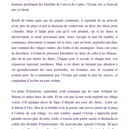
hommes profitaient des bienfaits de l’une et de l’autre, l’Océan, lui, se trouvait
très à l’étroit.
Bordé de toutes parts par les grands continents, il regrettait de ne pouvoir
avoir plus de place et prit la décision de contrevenir au désir des dieux pour
s’étendre. Mais il fallait pour cela qu’il soit prudent, car si les dieux le
découvraient, il serait gravement puni. Ainsi, lorsque la nuit fut tombée, il
commença, doucement, à ramper sur la terre, sans un bruit, engloutissant dans
leur sommeil des villages entiers, des forêts et des montagnes. Dans son souci
de discrétion, il évitait de plusieurs kilomètres les lieux de culte et les Maraes,
afin de ne pas alerter les dieux. Chaque jour, il cessait, et chaque nuit, son
expansion reprenait, insidieuse. Mais si les dieux ne faisaient pas attention à
cet agrandissement des eaux profondes, les hommes, eux, le voyaient et
avaient peur. Ils n’entendaient pas l’Océan qui venait la nuit les noyers, et
craignaient d’en être un jour victime.
Un jeune Polynésien, cependant, avait remarqué que les eaux évitaient les
Maraes et autres lieux de culte. Et un soir que la mer avait englouti un village
voisin, il fit quelque chose de Tapu, d’illégale aux yeux des dieux : il prit sur
le Marae d’Oro, dieu de la fertilité et de la guerre, une grosse pierre qu’il plaça
à l’entrée de son village. La nuit tombée, quand l’Océan s’approcha pour
prendre encore plus de terre, avide, il toucha cette pierre sacrée et déclencha la
colère des divinités Polynésiennes. Ne pouvant plus ignorer l’Océan, Ta’aroa