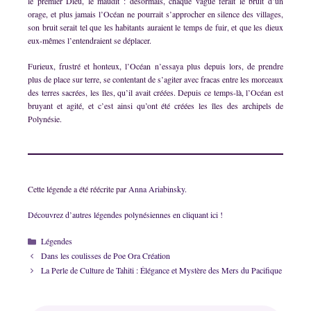
le premier Dieu, le maudit : désormais, chaque vague ferait le bruit d’un
orage, et plus jamais l’Océan ne pourrait s’approcher en silence des villages,
son bruit serait tel que les habitants auraient le temps de fuir, et que les dieux
eux-mêmes l’entendraient se déplacer.
Furieux, frustré et honteux, l’Océan n’essaya plus depuis lors, de prendre
plus de place sur terre, se contentant de s’agiter avec fracas entre les morceaux
des terres sacrées, les îles, qu’il avait créées. Depuis ce temps-là, l’Océan est
bruyant et agité, et c’est ainsi qu’ont été créées les îles des archipels de
Polynésie.
Cette légende a été réécrite par
Anna Ariabinsky.
Découvrez d’autres légendes polynésiennes en cliquant ici !
Catégories
Légendes
Dans les coulisses de Poe Ora Création
La Perle de Culture de Tahiti : Élégance et Mystère des Mers du Pacifique